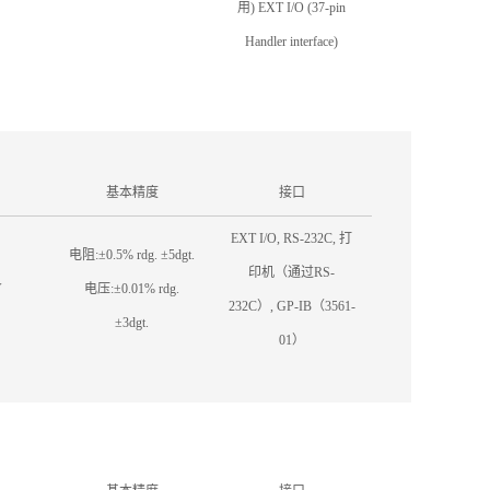
用) EXT I/O (37-pin
Handler interface)
基本精度
接口
EXT I/O, RS-232C, 打
电阻:±0.5% rdg. ±5dgt.
印机（通过RS-
V
电压:±0.01% rdg.
232C）, GP-IB（3561-
±3dgt.
01）