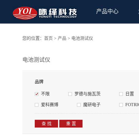
产品中心
您的位置：
首页
>
产品
> 电池测试仪
电池测试仪
品牌
不限
罗德与施瓦茨
日置
爱科赛博
魔研电子
FOTR
查 找
重 置