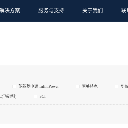
解决方案
服务与支持
关于我们
联
英菲菱电源 InfiniPower
阿美特克
华
IC(飞础科)
SCI