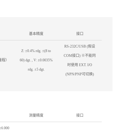
基本精度
接口
RS-232C/USB (假设
Z: ±0.4% rdg. ±(8 to
COM接口) ※不能同
单量程）
60) dgt. , V: ±0.0035%
时使用 EXT. I/O
rdg. ±5 dgt.
(NPN/PNP可切换)
测量精度
接口
6.000