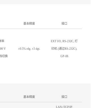
基本精度
接口
分辨率
EXT I/O, RS-232C, 打
00 V
±0.5% rdg. ±5 dgt.
印机 (通过RS-232C),
3档切换
GP-IB
基本精度
接口
LAN (TCP/IP,