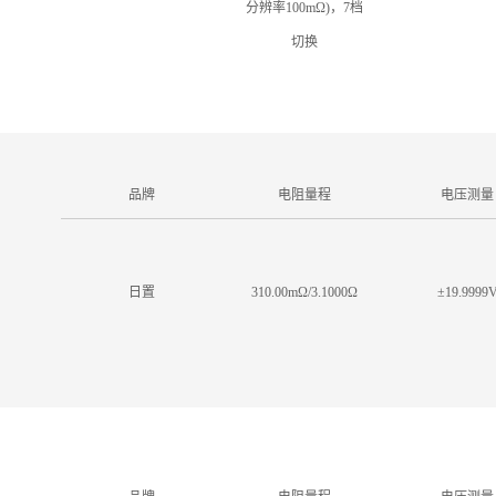
分辨率100mΩ)，7档
切换
品牌
电阻量程
电压测量
日置
310.00mΩ/3.1000Ω
±19.9999