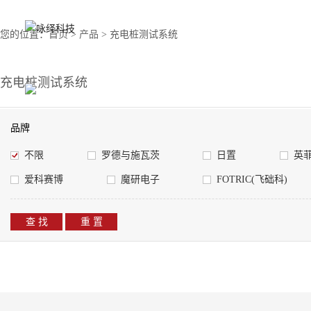
您的位置：
首页
>
产品
> 充电桩测试系统
充电桩测试系统
品牌
不限
罗德与施瓦茨
日置
英菲菱
爱科赛博
魔研电子
FOTRIC(飞础科)
查 找
重 置